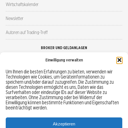
Wirtschaftskalender
Newsletter
Autoren auf Trading-Treff
BROKER UND GELDANLAGEN
Einwilligung verwalten
Brokervergleich
Um Ihnen die besten Erfahrungen zu bieten, verwenden wir
Technologien wie Cookies, um Geräteinformationen zu
Robo-Advisor vergleichen
speichern und/oder darauf zuzugreifen. Die Zustimmung zu
diesen Technologien ermöglicht es uns, Daten wie das
Depotvergleich
Surfverhalten oder eindeutige IDs auf dieser Website zu
verarbeiten. Ohne Zustimmung oder bei Widerruf der
Einwilligung können bestimmte Funktionen und Eigenschaften
Festgeld vergleichen
beeinträchtigt werden.
Tagesgeld vergleichen
Akzeptieren