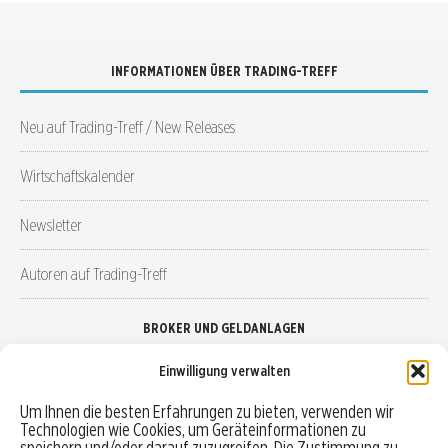
INFORMATIONEN ÜBER TRADING-TREFF
Neu auf Trading-Treff / New Releases
Wirtschaftskalender
Newsletter
Autoren auf Trading-Treff
BROKER UND GELDANLAGEN
Einwilligung verwalten
Brokervergleich
Um Ihnen die besten Erfahrungen zu bieten, verwenden wir
Technologien wie Cookies, um Geräteinformationen zu
Robo-Advisor vergleichen
speichern und/oder darauf zuzugreifen. Die Zustimmung zu