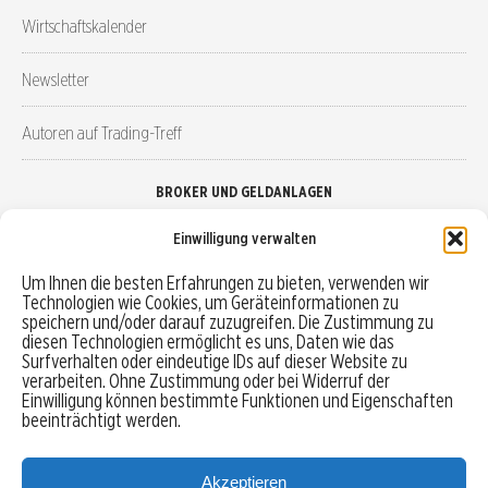
Wirtschaftskalender
Newsletter
Autoren auf Trading-Treff
BROKER UND GELDANLAGEN
Einwilligung verwalten
Brokervergleich
Um Ihnen die besten Erfahrungen zu bieten, verwenden wir
Technologien wie Cookies, um Geräteinformationen zu
Robo-Advisor vergleichen
speichern und/oder darauf zuzugreifen. Die Zustimmung zu
diesen Technologien ermöglicht es uns, Daten wie das
Depotvergleich
Surfverhalten oder eindeutige IDs auf dieser Website zu
verarbeiten. Ohne Zustimmung oder bei Widerruf der
Einwilligung können bestimmte Funktionen und Eigenschaften
Festgeld vergleichen
beeinträchtigt werden.
Tagesgeld vergleichen
Akzeptieren