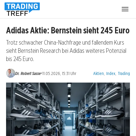
Menü
öffnen
Adidas Aktie: Bernstein sieht 245 Euro
Trotz schwacher China-Nachfrage und fallendem Kurs
sieht Bernstein Research bei Adidas weiteres Potenzial
bis 245 Euro.
Kategorien:
•
Dr. Robert Sasse
11.05.2026, 15:31 Uhr
Aktien
,
Index
,
Trading