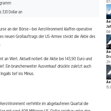
07.
rogramm
3,10 Dollar an
Ae
Ja
rse an der Börse—bei AeroVironment klaffen operative
04.
es neuen Großauftrags der US-Armee steckt die Aktie des
.
Ae
Dr
t an Wert. Aktuell notiert die Aktie bei 143,90 Euro und
29.
ief. Ein branchenweiter Ausverkauf drückte zuletzt auch
galls tief ins Minus.
Ae
15.
 AeroVironment verfehlte im abgelaufenen Quartal die
lag mit rund 408 Millionen US-Dollar spürbar unter den