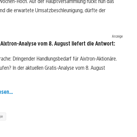
2-Wochen-Hoch. Auf der Hauptversammlung rückt nun das
tand die erwartete Umsatzbeschleunigung, dürfte der
Anzeige
Aixtron-Analyse vom 8. August liefert die Antwort:
rache: Dringender Handlungsbedarf für Aixtron-Aktionäre.
kaufen? In der aktuellen Gratis-Analyse vom 8. August
esen...
ie