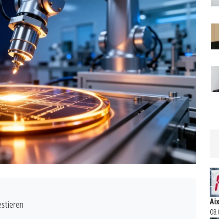
Ai
estieren
08.