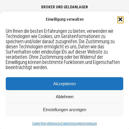
BROKER UND GELDANLAGEN
Einwilligung verwalten
Brokervergleich
Um Ihnen die besten Erfahrungen zu bieten, verwenden wir
Technologien wie Cookies, um Geräteinformationen zu
Robo-Advisor vergleichen
speichern und/oder darauf zuzugreifen. Die Zustimmung zu
diesen Technologien ermöglicht es uns, Daten wie das
Depotvergleich
Surfverhalten oder eindeutige IDs auf dieser Website zu
verarbeiten. Ohne Zustimmung oder bei Widerruf der
Einwilligung können bestimmte Funktionen und Eigenschaften
Festgeld vergleichen
beeinträchtigt werden.
Tagesgeld vergleichen
Akzeptieren
Ablehnen
MENU
Einstellungen anzeigen
Copyright © 2026 Trading-Treff.de und die gleichnamigen Social Media Kanäle sind eine
Eigenmarke der boerse-global.de GmbH
Cookie Policy
Datenschutzbestimmungen
Impressum