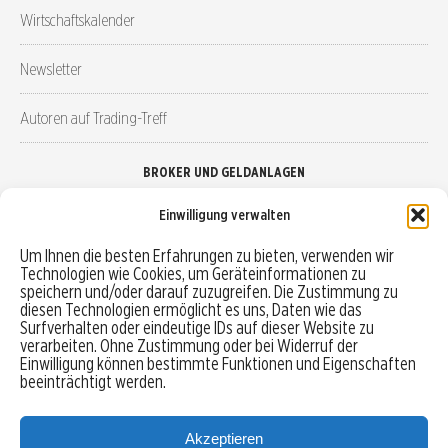
Wirtschaftskalender
Newsletter
Autoren auf Trading-Treff
BROKER UND GELDANLAGEN
Einwilligung verwalten
Brokervergleich
Um Ihnen die besten Erfahrungen zu bieten, verwenden wir
Technologien wie Cookies, um Geräteinformationen zu
Robo-Advisor vergleichen
speichern und/oder darauf zuzugreifen. Die Zustimmung zu
diesen Technologien ermöglicht es uns, Daten wie das
Depotvergleich
Surfverhalten oder eindeutige IDs auf dieser Website zu
verarbeiten. Ohne Zustimmung oder bei Widerruf der
Einwilligung können bestimmte Funktionen und Eigenschaften
Festgeld vergleichen
beeinträchtigt werden.
Tagesgeld vergleichen
Akzeptieren