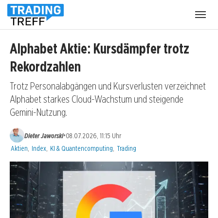
Menü
öffnen
Alphabet Aktie: Kursdämpfer trotz
Rekordzahlen
Trotz Personalabgängen und Kursverlusten verzeichnet
Alphabet starkes Cloud-Wachstum und steigende
Gemini-Nutzung.
•
Dieter Jaworski
08.07.2026, 11:15 Uhr
Kategorien:
Aktien
,
Index
,
KI & Quantencomputing
,
Trading