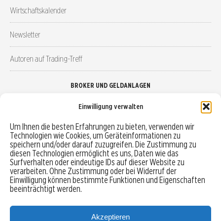
Wirtschaftskalender
Newsletter
Autoren auf Trading-Treff
BROKER UND GELDANLAGEN
Einwilligung verwalten
Brokervergleich
Um Ihnen die besten Erfahrungen zu bieten, verwenden wir
Technologien wie Cookies, um Geräteinformationen zu
Robo-Advisor vergleichen
speichern und/oder darauf zuzugreifen. Die Zustimmung zu
diesen Technologien ermöglicht es uns, Daten wie das
Depotvergleich
Surfverhalten oder eindeutige IDs auf dieser Website zu
verarbeiten. Ohne Zustimmung oder bei Widerruf der
Einwilligung können bestimmte Funktionen und Eigenschaften
Festgeld vergleichen
beeinträchtigt werden.
Tagesgeld vergleichen
Akzeptieren