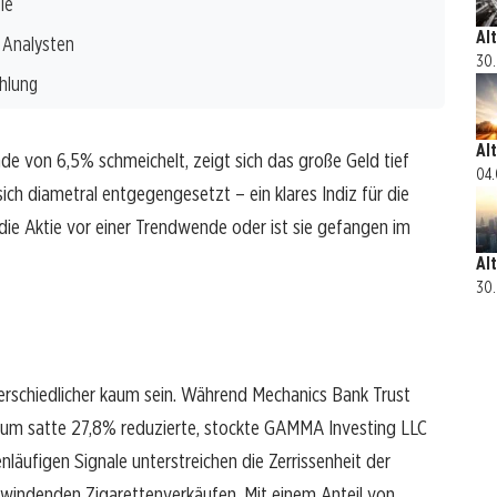
ie
Al
r Analysten
30.
hlung
Al
de von 6,5% schmeichelt, zeigt sich das große Geld tief
04.
 sich diametral entgegengesetzt – ein klares Indiz für die
die Aktie vor einer Trendwende oder ist sie gefangen im
Al
30.
nterschiedlicher kaum sein. Während Mechanics Bank Trust
um satte 27,8% reduzierte, stockte GAMMA Investing LLC
nläufigen Signale unterstreichen die Zerrissenheit der
hwindenden Zigarettenverkäufen. Mit einem Anteil von