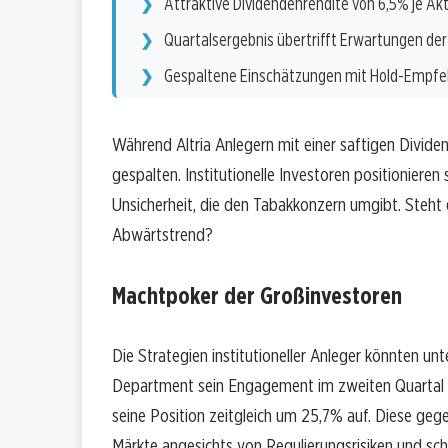
Attraktive Dividendenrendite von 6,5% je Akt
Quartalsergebnis übertrifft Erwartungen de
Gespaltene Einschätzungen mit Hold-Empfe
Während Altria Anlegern mit einer saftigen Dividen
gespalten. Institutionelle Investoren positionieren
Unsicherheit, die den Tabakkonzern umgibt. Steht 
Abwärtstrend?
Machtpoker der Großinvestoren
Die Strategien institutioneller Anleger könnten u
Department sein Engagement im zweiten Quartal 
seine Position zeitgleich um 25,7% auf. Diese gege
Märkte angesichts von Regulierungsrisiken und sc