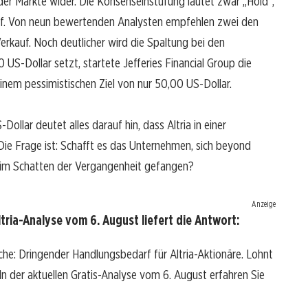
der Märkte wider. Die Konsenseinstufung lautet zwar „Hold“,
mpf. Von neun bewertenden Analysten empfehlen zwei den
rkauf. Noch deutlicher wird die Spaltung bei den
US-Dollar setzt, startete Jefferies Financial Group die
nem pessimistischen Ziel von nur 50,00 US-Dollar.
ollar deutet alles darauf hin, dass Altria in einer
ie Frage ist: Schafft es das Unternehmen, sich beyond
r im Schatten der Vergangenheit gefangen?
Anzeige
tria-Analyse vom 6. August liefert die Antwort:
ache: Dringender Handlungsbedarf für Altria-Aktionäre. Lohnt
? In der aktuellen Gratis-Analyse vom 6. August erfahren Sie