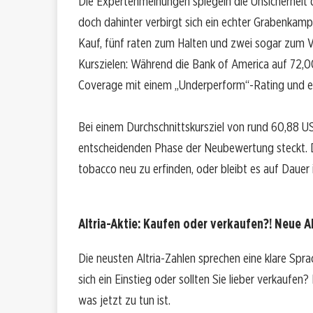
Die Expertenmeinungen spiegeln die Unsicherheit 
doch dahinter verbirgt sich ein echter Grabenka
Kauf, fünf raten zum Halten und zwei sogar zum Ve
Kurszielen: Während die Bank of America auf 72,00 
Coverage mit einem „Underperform“-Rating und ei
Bei einem Durchschnittskursziel von rund 60,88 US-D
entscheidenden Phase der Neubewertung steckt. D
tobacco neu zu erfinden, oder bleibt es auf Daue
Altria-Aktie: Kaufen oder verkaufen?! Neue Al
Die neusten Altria-Zahlen sprechen eine klare Spr
sich ein Einstieg oder sollten Sie lieber verkaufen
was jetzt zu tun ist.