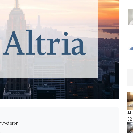
Al
02.
Investoren