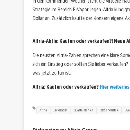
In den kommenden Wochen steht die virtuelle Hau
Strategie im Bereich E-Vapor liegen. Altria kündigt
Dollar an. Zusätzlich kaufte der Konzern eigene Ak
Altria-Aktie: Kaufen oder verkaufen?! Neue Al
Die neusten Altria-Zahlen sprechen eine klare Spr
sich ein Einstieg oder sollten Sie lieber verkaufen
was jetzt zu tun ist.
Altria: Kaufen oder verkaufen?
Hier weiterles
Altria
Dividenden
Quartalszahlen
Tabakindustrie
USA
Diskussion zu Altria Group