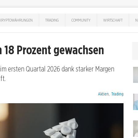
KRYPTOWÄHRUNGEN
TRADING
COMMUNITY
WIRTSCHAFT
N
m 18 Prozent gewachsen
 im ersten Quartal 2026 dank starker Margen
t.
Kategorien:
Aktien
,
Trading