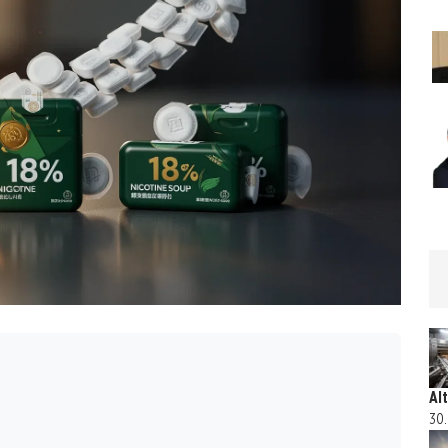
Al
30.