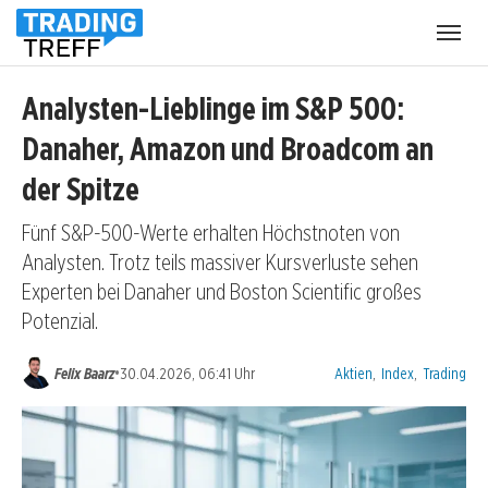
Menü
öffnen
Analysten-Lieblinge im S&P 500:
Danaher, Amazon und Broadcom an
der Spitze
Fünf S&P-500-Werte erhalten Höchstnoten von
Analysten. Trotz teils massiver Kursverluste sehen
Experten bei Danaher und Boston Scientific großes
Potenzial.
Kategorien:
•
Felix Baarz
30.04.2026, 06:41 Uhr
Aktien
,
Index
,
Trading