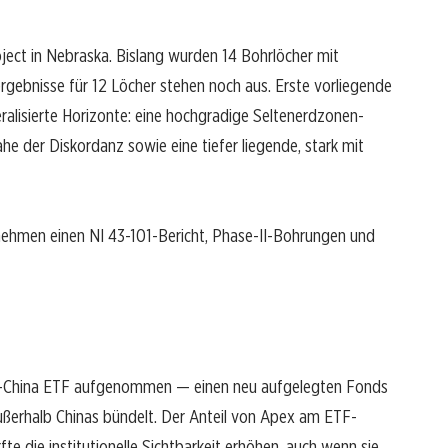
roject in Nebraska. Bislang wurden 14 Bohrlöcher mit
gebnisse für 12 Löcher stehen noch aus. Erste vorliegende
lisierte Horizonte: eine hochgradige Seltenerdzonen-
e der Diskordanz sowie eine tiefer liegende, stark mit
nehmen einen NI 43-101-Bericht, Phase-II-Bohrungen und
Ex-China ETF aufgenommen — einen neu aufgelegten Fonds
außerhalb Chinas bündelt. Der Anteil von Apex am ETF-
e die institutionelle Sichtbarkeit erhöhen, auch wenn sie