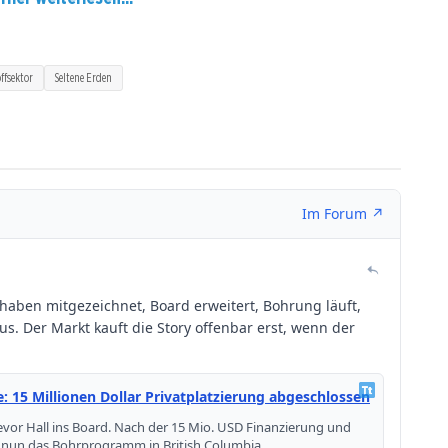
ffsektor
Seltene Erden