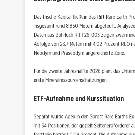
Das frische Kapital fließt in das Rift Rare Earth P
insgesamt rund 8.850 Metern abgeteuft; Analyseer
Daten aus Bohrloch RIFT26-003 zeigen zwei minera
Abfolge von 23,7 Metern mit 4,02 Prozent REO nah
Neodym und Praseodym angereicherte Zone.
Für die zweite Jahreshälfte 2026 plant das Unter
erste Mineralressourcenschätzungen.
ETF-Aufnahme und Kurssituation
Separat wurde Apex in den Sprott Rare Earths 
mit 34 Positionen, der gezielt Seltenerdförderer 
Portfolio beträgt 0,08 Prozent. Die Aufnahme dürft