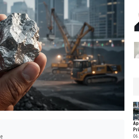
Ape
Pr
te
06.