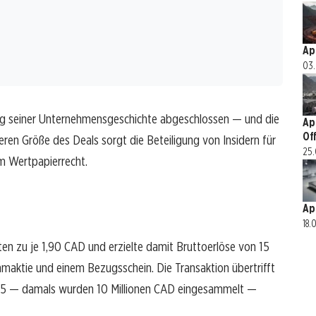
Ap
03.
ung seiner Unternehmensgeschichte abgeschlossen — und die
Ap
Of
eren Größe des Deals sorgt die Beteiligung von Insidern für
25.
m Wertpapierrecht.
Ap
18.
ten zu je 1,90 CAD und erzielte damit Bruttoerlöse von 15
mmaktie und einem Bezugsschein. Die Transaktion übertrifft
25 — damals wurden 10 Millionen CAD eingesammelt —