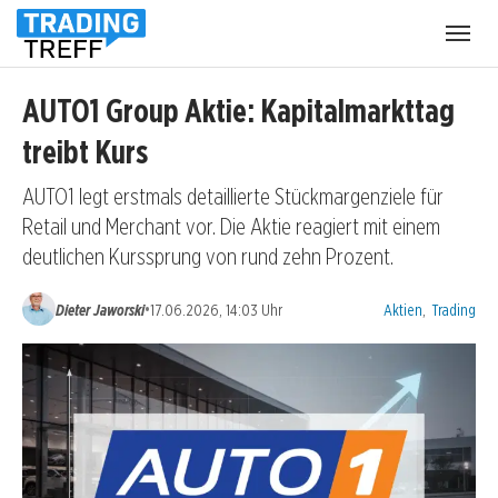
Menü
öffnen
AUTO1 Group Aktie: Kapitalmarkttag
treibt Kurs
AUTO1 legt erstmals detaillierte Stückmargenziele für
Retail und Merchant vor. Die Aktie reagiert mit einem
deutlichen Kurssprung von rund zehn Prozent.
Kategorien:
•
Dieter Jaworski
17.06.2026, 14:03 Uhr
Aktien
,
Trading