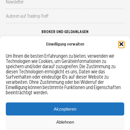
Newsletter
Autoren auf Trading-Treff
BROKER UND GELDANLAGEN
Einwilligung verwalten
Brokervergleich
Um Ihnen die besten Erfahrungen zu bieten, verwenden wir
Technologien wie Cookies, um Geräteinformationen zu
Robo-Advisor vergleichen
speichern und/oder darauf zuzugreifen. Die Zustimmung zu
diesen Technologien ermöglicht es uns, Daten wie das
Depotvergleich
Surfverhalten oder eindeutige IDs auf dieser Website zu
verarbeiten. Ohne Zustimmung oder bei Widerruf der
Einwilligung können bestimmte Funktionen und Eigenschaften
Festgeld vergleichen
beeinträchtigt werden.
Tagesgeld vergleichen
Akzeptieren
Ablehnen
MENU