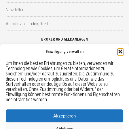
Newsletter
Autoren auf Trading-Treff
BROKER UND GELDANLAGEN
Einwilligung verwalten
Brokervergleich
Um Ihnen die besten Erfahrungen zu bieten, verwenden wir
Technologien wie Cookies, um Geräteinformationen zu
Robo-Advisor vergleichen
speichern und/oder darauf zuzugreifen. Die Zustimmung zu
diesen Technologien ermöglicht es uns, Daten wie das
Depotvergleich
Surfverhalten oder eindeutige IDs auf dieser Website zu
verarbeiten. Ohne Zustimmung oder bei Widerruf der
Einwilligung können bestimmte Funktionen und Eigenschaften
Festgeld vergleichen
beeinträchtigt werden.
Tagesgeld vergleichen
Akzeptieren
Ablehnen