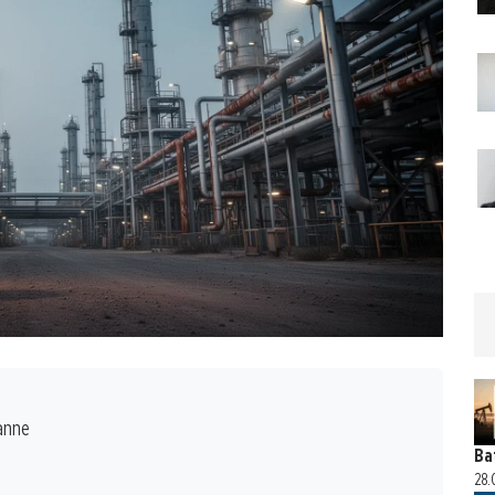
anne
Ba
28.