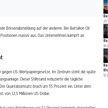
Ba
23.
ende Börsenabmeldung auf der anderen. Bei Battalion Oil
re Positionen massiv aus. Das Unternehmen kämpft an
Ba
16.
ht
Ba
Bl
ße gegen US-Wertpapiergesetze. Im Zentrum steht die späte
12.
ngsanlage. Dieser Stillstand reduzierte die tägliche
Der Quartalsumsatz brach um 35 Prozent ein. Unter dem
t von 12,5 Millionen US-Dollar.
at seine Beteiligung von 5,1 Prozent komplett abgestoßen.