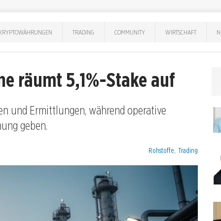
KRYPTOWÄHRUNGEN
TRADING
COMMUNITY
WIRTSCHAFT
N
one räumt 5,1%-Stake auf
men und Ermittlungen, während operative
nung geben.
Kategorien:
Rohstoffe
,
Trading