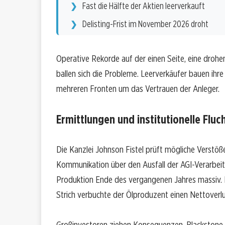
Fast die Hälfte der Aktien leerverkauft
Delisting-Frist im November 2026 droht
Operative Rekorde auf der einen Seite, eine droh
ballen sich die Probleme. Leerverkäufer bauen ih
mehreren Fronten um das Vertrauen der Anleger.
Ermittlungen und institutionelle Fluc
Die Kanzlei Johnson Fistel prüft mögliche Verstö
Kommunikation über den Ausfall der AGI-Verarbeitu
Produktion Ende des vergangenen Jahres massiv. 
Strich verbuchte der Ölproduzent einen Nettoverlus
Großinvestoren ziehen Konsequenzen. Blackstone h