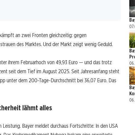
Ba
07.
kämpft an zwei Fronten gleichzeitig: gegen
strauen des Marktes. Und der Markt zeigt wenig Geduld.
Ba
Pr
 unter ihrem Februarhoch von 49,93 Euro — und das trotz
06.
ent seit dem Tief im August 2025. Seit Jahresanfang steht
napp unter dem 200-Tage-Durchschnitt bei 36,07 Euro. Das
Ba
Ko
06.
herheit lähmt alles
en Leistung. Bayer meldet durchaus Fortschritte: In den USA
ung. Das Krebsmedikament Nubeqa bekam eine erweiterte