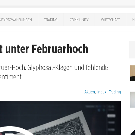
KRYPTOWÄHRUNGEN
TRADING
COMMUNITY
WIRTSCHAFT
N
nt unter Februarhoch
ruar-Hoch. Glyphosat-Klagen und fehlende
entiment.
Kategorien:
Aktien
,
Index
,
Trading