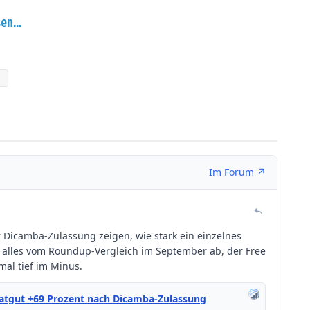
en...
a