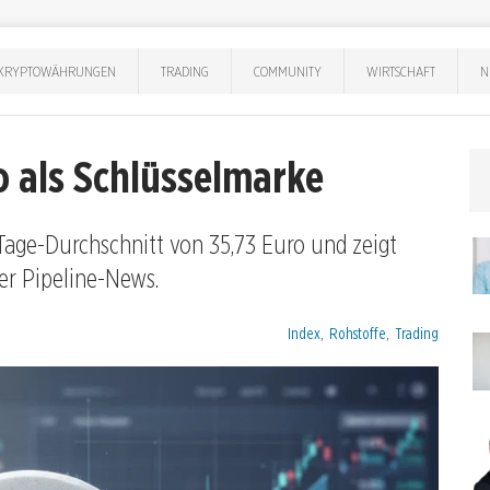
KRYPTOWÄHRUNGEN
TRADING
COMMUNITY
WIRTSCHAFT
N
o als Schlüsselmarke
Tage-Durchschnitt von 35,73 Euro und zeigt
er Pipeline-News.
Kategorien:
Index
,
Rohstoffe
,
Trading