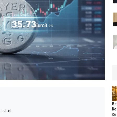
Ba
Ko
esstart
06.