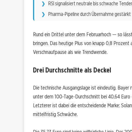
RSI signalisiert neutrale bis schwache Tende
Pharma-Pipeline durch Übernahme gestärkt
Rund ein Drittel unter dem Februarhoch — so lässt
bringen. Das heutige Plus von knapp 0,8 Prozent a
Verschnaufpause als wie Trendwende.
Drei Durchschnitte als Deckel
Die technische Ausgangslage ist eindeutig. Bayer 
unter dem 100-Tage-Durchschnitt bei 40,64 Euro 
Letzterer ist dabei die entscheidende Marke: Solang
mittelfristig Schwäche.
Die 35,73 Euro sind keine willkürliche Linie. Der 20