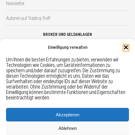
Newsletter
Autoren auf Trading-Treff
BROKER UND GELDANLAGEN
Einwilligung verwalten
Brokervergleich
Um Ihnen die besten Erfahrungen zu bieten, verwenden wir
Technologien wie Cookies, um Geräteinformationen zu
Robo-Advisor vergleichen
speichern und/oder darauf zuzugreifen. Die Zustimmung zu
diesen Technologien ermöglicht es uns, Daten wie das
Depotvergleich
Surfverhalten oder eindeutige IDs auf dieser Website zu
verarbeiten. Ohne Zustimmung oder bei Widerruf der
Einwilligung können bestimmte Funktionen und Eigenschaften
Festgeld vergleichen
beeinträchtigt werden.
Tagesgeld vergleichen
Akzeptieren
Ablehnen
MENU