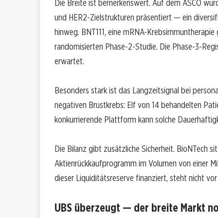
Die Breite ist bemerkenswert. Auf dem ASCO wur
und HER2-Zielstrukturen präsentiert — ein diversif
hinweg. BNT111, eine mRNA-Krebsimmuntherapie g
randomisierten Phase-2-Studie. Die Phase-3-Regis
erwartet.
Besonders stark ist das Langzeitsignal bei perso
negativen Brustkrebs: Elf von 14 behandelten Patie
konkurrierende Plattform kann solche Dauerhaftig
Die Bilanz gibt zusätzliche Sicherheit. BioNTech si
Aktienrückkaufprogramm im Volumen von einer Milli
dieser Liquiditätsreserve finanziert, steht nicht vo
UBS überzeugt — der breite Markt no