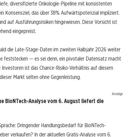
iefe, diversifizierte Onkologie-Pipeline mit konsistenten
 ein Konsensziel, das über 38% Aufwärtspotenzial impliziert.
nd auf Ausführungsrisiken hingewiesen. Diese Vorsicht ist
ehend eingepreist.
ald die Late-Stage-Daten im zweiten Halbjahr 2026 weiter
anne feststecken — es sei denn, ein pivotaler Datensatz macht
e Investoren ist das Chance-Risiko-Verhältnis auf diesem
ieser Markt selten ohne Gegenleistung.
Anzeige
e BioNTech-Analyse vom 6. August liefert die
 Sprache: Dringender Handlungsbedarf für BioNTech-
 lieber verkaufen? In der aktuellen Gratis-Analyse vom 6.