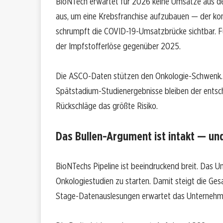
BioNTech erwartet für 2026 keine Umsätze aus d
aus, um eine Krebsfranchise aufzubauen — der kom
schrumpft die COVID-19-Umsatzbrücke sichtbar. 
der Impfstofferlöse gegenüber 2025.
Die ASCO-Daten stützen den Onkologie-Schwenk. Si
Spätstadium-Studienergebnisse bleiben der entsch
Rückschläge das größte Risiko.
Das Bullen-Argument ist intakt — un
BioNTechs Pipeline ist beeindruckend breit. Das 
Onkologiestudien zu starten. Damit steigt die Ge
Stage-Datenauslesungen erwartet das Unternehme