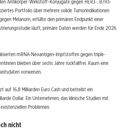
den Antikörper-Wirkstoff-Konjugate gegen HER3-, B7H3-
iziertes Portfolio über mehrere solide Tumorindikationen
egen Melanom, erfüllte den primären Endpunkt einer
trierungsstudie läuft, primäre Daten werden für Ende 2026
nalisierten mRNA-Neoantigen-Impfstoffen gegen triple-
ntinnen blieben über sechs Jahre rückfallfrei. Kaum eine
keitsdaten vorweisen.
tzt auf 16,8 Milliarden Euro Cash und betreibt ein
arde Dollar. Ein Unternehmen, das klinische Studien mit
r existenziellen Problemen.
ch nicht