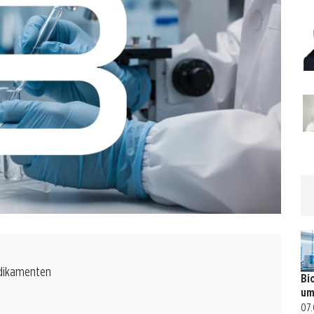
edikamenten
Bi
um
07.