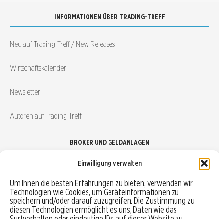
INFORMATIONEN ÜBER TRADING-TREFF
Neu auf Trading-Treff / New Releases
Wirtschaftskalender
Newsletter
Autoren auf Trading-Treff
BROKER UND GELDANLAGEN
Einwilligung verwalten
Brokervergleich
Um Ihnen die besten Erfahrungen zu bieten, verwenden wir
Technologien wie Cookies, um Geräteinformationen zu
Robo-Advisor vergleichen
speichern und/oder darauf zuzugreifen. Die Zustimmung zu
diesen Technologien ermöglicht es uns, Daten wie das
Depotvergleich
Surfverhalten oder eindeutige IDs auf dieser Website zu