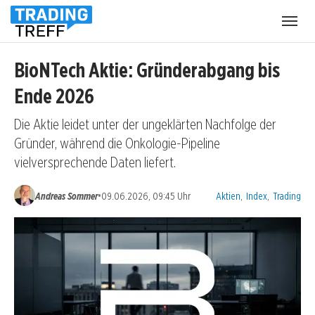
Menü
öffnen
BioNTech Aktie: Gründerabgang bis
Ende 2026
Die Aktie leidet unter der ungeklärten Nachfolge der
Gründer, während die Onkologie-Pipeline
vielversprechende Daten liefert.
Kategorien:
•
Andreas Sommer
09.06.2026, 09:45 Uhr
Aktien
,
Index
,
Trading