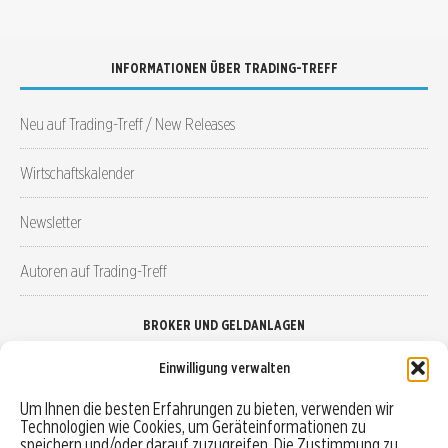
INFORMATIONEN ÜBER TRADING-TREFF
Neu auf Trading-Treff / New Releases
Wirtschaftskalender
Newsletter
Autoren auf Trading-Treff
BROKER UND GELDANLAGEN
Einwilligung verwalten
Brokervergleich
Um Ihnen die besten Erfahrungen zu bieten, verwenden wir
Technologien wie Cookies, um Geräteinformationen zu
Robo-Advisor vergleichen
speichern und/oder darauf zuzugreifen. Die Zustimmung zu