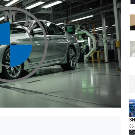
BM
06.