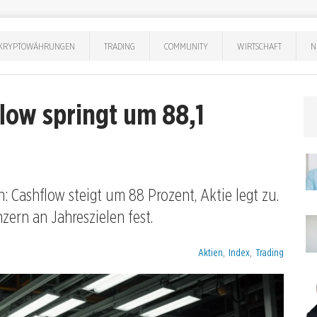
KRYPTOWÄHRUNGEN
TRADING
COMMUNITY
WIRTSCHAFT
N
low springt um 88,1
: Cashflow steigt um 88 Prozent, Aktie legt zu.
zern an Jahreszielen fest.
Kategorien:
Aktien
,
Index
,
Trading