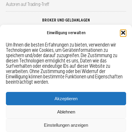
Autoren auf Trading-Treff
BROKER UND GELDANLAGEN
Einwilligung verwalten
Brokervergleich
Um Ihnen die besten Erfahrungen zu bieten, verwenden wir
Technologien wie Cookies, um Geräteinformationen zu
Robo-Advisor vergleichen
speichern und/oder darauf zuzugreifen. Die Zustimmung zu
diesen Technologien ermöglicht es uns, Daten wie das
Depotvergleich
Surfverhalten oder eindeutige IDs auf dieser Website zu
verarbeiten. Ohne Zustimmung oder bei Widerruf der
Einwilligung können bestimmte Funktionen und Eigenschaften
Festgeld vergleichen
beeinträchtigt werden.
Tagesgeld vergleichen
Akzeptieren
Ablehnen
MENU
Einstellungen anzeigen
Copyright © 2026 Trading-Treff.de und die gleichnamigen Social Media Kanäle sind eine