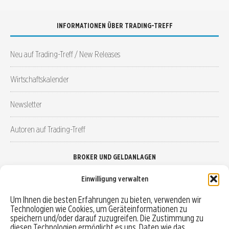
INFORMATIONEN ÜBER TRADING-TREFF
Neu auf Trading-Treff / New Releases
Wirtschaftskalender
Newsletter
Autoren auf Trading-Treff
BROKER UND GELDANLAGEN
Einwilligung verwalten
Brokervergleich
Um Ihnen die besten Erfahrungen zu bieten, verwenden wir
Technologien wie Cookies, um Geräteinformationen zu
Robo-Advisor vergleichen
speichern und/oder darauf zuzugreifen. Die Zustimmung zu
diesen Technologien ermöglicht es uns, Daten wie das