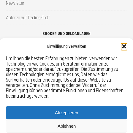
Newsletter
Autoren auf Trading-Treff
BROKER UND GELDANLAGEN
Einwilligung verwalten
Brokervergleich
Um Ihnen die besten Erfahrungen zu bieten, verwenden wir
Technologien wie Cookies, um Geräteinformationen zu
Robo-Advisor vergleichen
speichern und/oder darauf zuzugreifen. Die Zustimmung zu
diesen Technologien ermöglicht es uns, Daten wie das
Depotvergleich
Surfverhalten oder eindeutige IDs auf dieser Website zu
verarbeiten. Ohne Zustimmung oder bei Widerruf der
Einwilligung können bestimmte Funktionen und Eigenschaften
Festgeld vergleichen
beeinträchtigt werden.
Tagesgeld vergleichen
Akzeptieren
Ablehnen
MENU