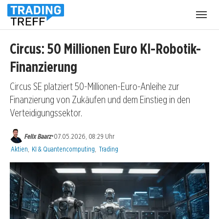
Menü
öffnen
Circus: 50 Millionen Euro KI-Robotik-
Finanzierung
Circus SE platziert 50-Millionen-Euro-Anleihe zur
Finanzierung von Zukäufen und dem Einstieg in den
Verteidigungssektor.
•
Felix Baarz
07.05.2026, 08:29 Uhr
Kategorien:
Aktien
,
KI & Quantencomputing
,
Trading