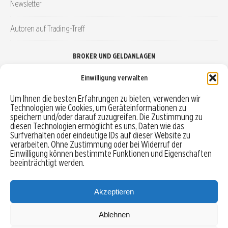
Newsletter
Autoren auf Trading-Treff
BROKER UND GELDANLAGEN
Einwilligung verwalten
Brokervergleich
Um Ihnen die besten Erfahrungen zu bieten, verwenden wir
Technologien wie Cookies, um Geräteinformationen zu
Robo-Advisor vergleichen
speichern und/oder darauf zuzugreifen. Die Zustimmung zu
diesen Technologien ermöglicht es uns, Daten wie das
Depotvergleich
Surfverhalten oder eindeutige IDs auf dieser Website zu
verarbeiten. Ohne Zustimmung oder bei Widerruf der
Einwilligung können bestimmte Funktionen und Eigenschaften
Festgeld vergleichen
beeinträchtigt werden.
Tagesgeld vergleichen
Akzeptieren
Ablehnen
MENU