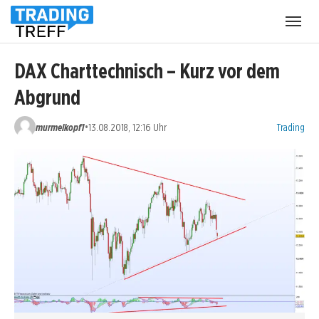
Menü
öffnen
DAX Charttechnisch – Kurz vor dem
Abgrund
Kategorien:
•
murmelkopf1
13.08.2018, 12:16 Uhr
Trading