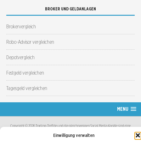
BROKER UND GELDANLAGEN
Brokervergleich
Robo-Advisor vergleichen
Depotvergleich
Festgeld vergleichen
Tagesgeld vergleichen
MENU
Copyright © 2026 Trading-Treff.de und die gleichnamigen Social Media Kanäle sind eine
Eigenmarke der boerse-global.de GmbH
Einwilligung verwalten