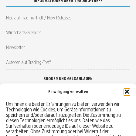
INFORMATIONEN ÜBER TRADING-TREFF
Neu auf Trading-Treff / New Releases
Wirtschaftskalender
Newsletter
Autoren auf Trading-Treff
BROKER UND GELDANLAGEN
Einwilligung verwalten
Brokervergleich
Um Ihnen die besten Erfahrungen zu bieten, verwenden wir
Technologien wie Cookies, um Geräteinformationen zu
Robo-Advisor vergleichen
speichern und/oder darauf zuzugreifen. Die Zustimmung zu
diesen Technologien ermöglicht es uns, Daten wie das
Depotvergleich
Surfverhalten oder eindeutige IDs auf dieser Website zu
verarbeiten. Ohne Zustimmung oder bei Widerruf der