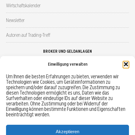
Wirtschaftskalender
Newsletter
Autoren auf Trading-Treff
BROKER UND GELDANLAGEN
Einwilligung verwalten
Brokervergleich
Um Ihnen die besten Erfahrungen zu bieten, verwenden wir
Technologien wie Cookies, um Geräteinformationen zu
Robo-Advisor vergleichen
speichern und/oder darauf zuzugreifen. Die Zustimmung zu
diesen Technologien ermöglicht es uns, Daten wie das
Depotvergleich
Surfverhalten oder eindeutige IDs auf dieser Website zu
verarbeiten. Ohne Zustimmung oder bei Widerruf der
Einwilligung können bestimmte Funktionen und Eigenschaften
Festgeld vergleichen
beeinträchtigt werden.
Tagesgeld vergleichen
Akzeptieren