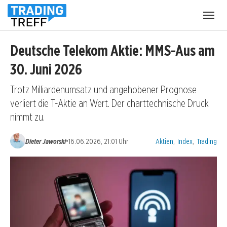
Menü
öffnen
Deutsche Telekom Aktie: MMS-Aus am
30. Juni 2026
Trotz Milliardenumsatz und angehobener Prognose
verliert die T-Aktie an Wert. Der charttechnische Druck
nimmt zu.
Kategorien:
•
Dieter Jaworski
16.06.2026, 21:01 Uhr
Aktien
,
Index
,
Trading