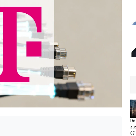
De
zu
07.