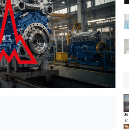
De
07.