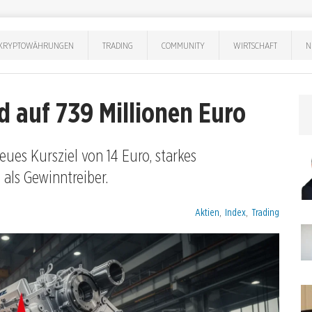
KRYPTOWÄHRUNGEN
TRADING
COMMUNITY
WIRTSCHAFT
N
d auf 739 Millionen Euro
ues Kursziel von 14 Euro, starkes
als Gewinntreiber.
Kategorien:
Aktien
,
Index
,
Trading