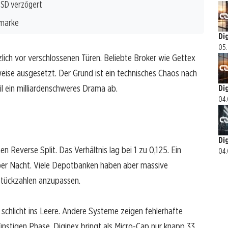
USD verzögert
tmarke
Di
05.
zlich vor verschlossenen Türen. Beliebte Broker wie Gettex
eise ausgesetzt. Der Grund ist ein technisches Chaos nach
eil ein milliardenschweres Drama ab.
Di
04.
Di
 Reverse Split. Das Verhältnis lag bei 1 zu 0,125. Ein
04.
über Nacht. Viele Depotbanken haben aber massive
 Stückzahlen anzupassen.
schlicht ins Leere. Andere Systeme zeigen fehlerhafte
günstigen Phase. Diginex bringt als Micro-Cap nur knapp 33