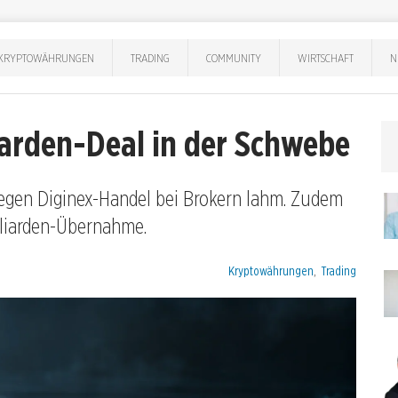
KRYPTOWÄHRUNGEN
TRADING
COMMUNITY
WIRTSCHAFT
N
liarden-Deal in der Schwebe
legen Diginex-Handel bei Brokern lahm. Zudem
liarden-Übernahme.
Kategorien:
Kryptowährungen
,
Trading