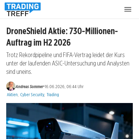
Menü
öffnen
DroneShield Aktie: 730-Millionen-
Auftrag im H2 2026
Trotz Rekordpipeline und FIFA-Vertrag leidet der Kurs
unter der laufenden ASIC-Untersuchung und Analysten
sind uneins.
•
Andreas Sommer
16.06.2026, 06:44 Uhr
Kategorien:
Aktien
,
Cyber Security
,
Trading