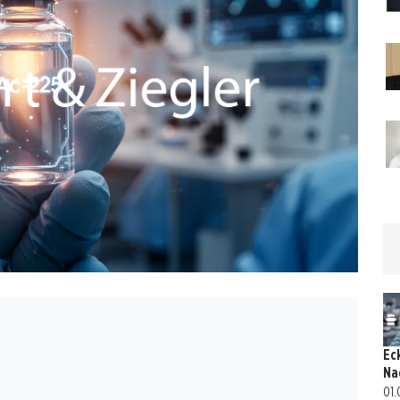
Ec
Na
01.