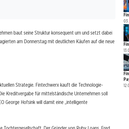
Fi
03.
rnehmen baut seine Struktur konsequent um und setzt dabei
reagierten am Donnerstag mit deutlichen Käufen auf die neue
Fi
13.
Fi
Pa
tuellen Strategie. Fintechwerx kauft die Technologie-
12.
Die Kreditvergabe für mittelständische Unternehmen soll
 George Hofsink will damit eine „intelligente
e Tochtergesellschaft. Der Gründer von Ruby Loans, Fred