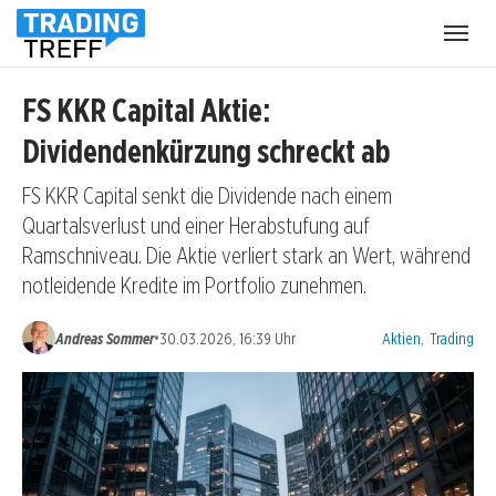
Menü
öffnen
FS KKR Capital Aktie:
Dividendenkürzung schreckt ab
FS KKR Capital senkt die Dividende nach einem
Quartalsverlust und einer Herabstufung auf
Ramschniveau. Die Aktie verliert stark an Wert, während
notleidende Kredite im Portfolio zunehmen.
Kategorien:
•
Andreas Sommer
30.03.2026, 16:39 Uhr
Aktien
,
Trading