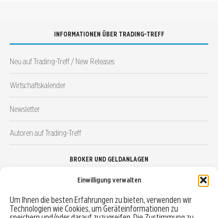
INFORMATIONEN ÜBER TRADING-TREFF
Neu auf Trading-Treff / New Releases
Wirtschaftskalender
Newsletter
Autoren auf Trading-Treff
BROKER UND GELDANLAGEN
Einwilligung verwalten
Brokervergleich
Um Ihnen die besten Erfahrungen zu bieten, verwenden wir
Technologien wie Cookies, um Geräteinformationen zu
Robo-Advisor vergleichen
speichern und/oder darauf zuzugreifen. Die Zustimmung zu