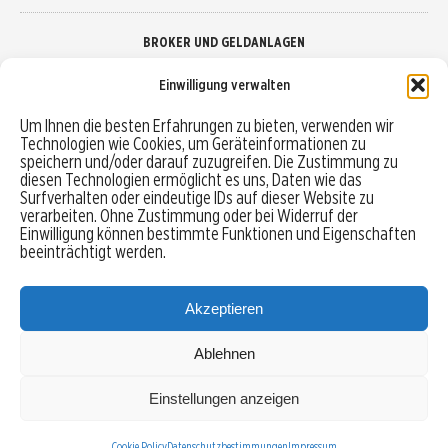
BROKER UND GELDANLAGEN
Einwilligung verwalten
Brokervergleich
Um Ihnen die besten Erfahrungen zu bieten, verwenden wir
Technologien wie Cookies, um Geräteinformationen zu
Robo-Advisor vergleichen
speichern und/oder darauf zuzugreifen. Die Zustimmung zu
diesen Technologien ermöglicht es uns, Daten wie das
Depotvergleich
Surfverhalten oder eindeutige IDs auf dieser Website zu
verarbeiten. Ohne Zustimmung oder bei Widerruf der
Einwilligung können bestimmte Funktionen und Eigenschaften
Festgeld vergleichen
beeinträchtigt werden.
Tagesgeld vergleichen
Akzeptieren
Ablehnen
MENU
Einstellungen anzeigen
Copyright © 2026 Trading-Treff.de und die gleichnamigen Social Media Kanäle sind eine
Eigenmarke der boerse-global.de GmbH
Cookie Policy
Datenschutzbestimmungen
Impressum