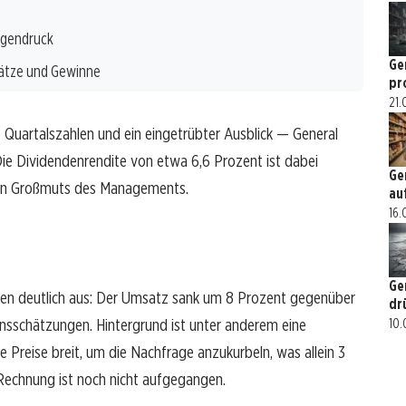
rgendruck
Ge
ätze und Gewinne
pr
21.
Quartalszahlen und ein eingetrübter Ausblick — General
Die Dividendenrendite von etwa 6,6 Prozent ist dabei
Ge
chen Großmuts des Managements.
au
16.
Ge
len deutlich aus: Der Umsatz sank um 8 Prozent gegenüber
dr
nsschätzungen. Hintergrund ist unter anderem eine
10.
Preise breit, um die Nachfrage anzukurbeln, was allein 3
Rechnung ist noch nicht aufgegangen.