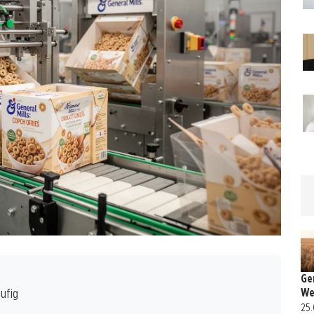
Gen
We
ufig
25.