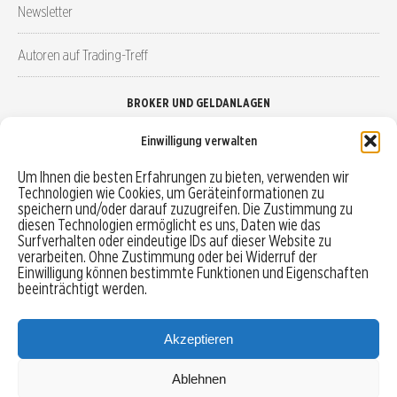
Newsletter
Autoren auf Trading-Treff
BROKER UND GELDANLAGEN
Einwilligung verwalten
Brokervergleich
Um Ihnen die besten Erfahrungen zu bieten, verwenden wir
Technologien wie Cookies, um Geräteinformationen zu
Robo-Advisor vergleichen
speichern und/oder darauf zuzugreifen. Die Zustimmung zu
diesen Technologien ermöglicht es uns, Daten wie das
Depotvergleich
Surfverhalten oder eindeutige IDs auf dieser Website zu
verarbeiten. Ohne Zustimmung oder bei Widerruf der
Einwilligung können bestimmte Funktionen und Eigenschaften
Festgeld vergleichen
beeinträchtigt werden.
Tagesgeld vergleichen
Akzeptieren
Ablehnen
MENU