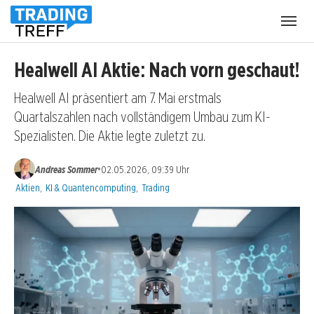
Menü
öffnen
Healwell AI Aktie: Nach vorn geschaut!
Healwell AI präsentiert am 7. Mai erstmals
Quartalszahlen nach vollständigem Umbau zum KI-
Spezialisten. Die Aktie legte zuletzt zu.
•
Andreas Sommer
02.05.2026, 09:39 Uhr
Kategorien:
Aktien
,
KI & Quantencomputing
,
Trading