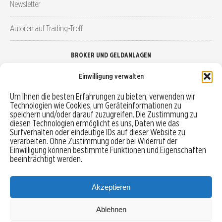
Newsletter
Autoren auf Trading-Treff
BROKER UND GELDANLAGEN
Einwilligung verwalten
Brokervergleich
Um Ihnen die besten Erfahrungen zu bieten, verwenden wir
Technologien wie Cookies, um Geräteinformationen zu
Robo-Advisor vergleichen
speichern und/oder darauf zuzugreifen. Die Zustimmung zu
diesen Technologien ermöglicht es uns, Daten wie das
Depotvergleich
Surfverhalten oder eindeutige IDs auf dieser Website zu
verarbeiten. Ohne Zustimmung oder bei Widerruf der
Einwilligung können bestimmte Funktionen und Eigenschaften
Festgeld vergleichen
beeinträchtigt werden.
Tagesgeld vergleichen
Akzeptieren
Ablehnen
MENU