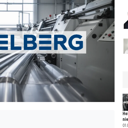
He
ni
01.