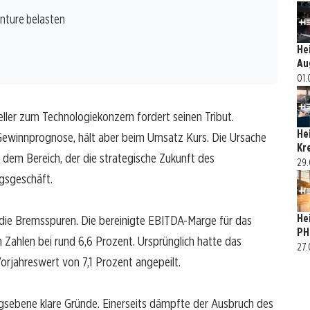
nture belasten
He
Au
01.
ler zum Technologiekonzern fordert seinen Tribut.
He
Gewinnprognose, hält aber beim Umsatz Kurs. Die Ursache
Kr
n dem Bereich, der die strategische Zukunft des
29.
gsgeschäft.
He
e die Bremsspuren. Die bereinigte EBITDA-Marge für das
PH
 Zahlen bei rund 6,6 Prozent. Ursprünglich hatte das
27.
jahreswert von 7,1 Prozent angepeilt.
ngsebene klare Gründe. Einerseits dämpfte der Ausbruch des