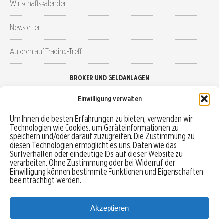
Wirtschaftskalender
Newsletter
Autoren auf Trading-Treff
BROKER UND GELDANLAGEN
Einwilligung verwalten
Brokervergleich
Um Ihnen die besten Erfahrungen zu bieten, verwenden wir
Technologien wie Cookies, um Geräteinformationen zu
Robo-Advisor vergleichen
speichern und/oder darauf zuzugreifen. Die Zustimmung zu
diesen Technologien ermöglicht es uns, Daten wie das
Depotvergleich
Surfverhalten oder eindeutige IDs auf dieser Website zu
verarbeiten. Ohne Zustimmung oder bei Widerruf der
Einwilligung können bestimmte Funktionen und Eigenschaften
Festgeld vergleichen
beeinträchtigt werden.
Tagesgeld vergleichen
Akzeptieren