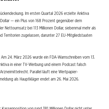
kendeckung. Im ersten Quartal 2026 erzielte Anktiva
n Dollar — ein Plus von 168 Prozent gegenüber dem
r Nettoumsatz bei 113 Millionen Dollar, siebenmal mehr als
d Territorien zugelassen, darunter 27 EU-Mitgliedstaaten
ich. Am 24. März 2026 wurde ein FDA-Warnschreiben vom 13.
nktiva in einer TV-Werbung und einem Podcast falsch
zneimittelrecht. Parallel läuft eine Wertpapier-
meldung als Hauptkläger endet am 26. Mai 2026.
 Kassenposition von rund 381 Millionen Dollar nicht unter