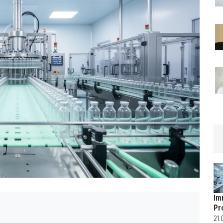
Im
Pr
21.