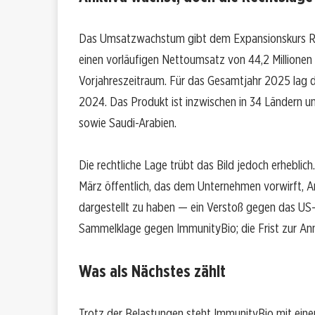
Das Umsatzwachstum gibt dem Expansionskurs Rüc
einen vorläufigen Nettoumsatz von 44,2 Millione
Vorjahreszeitraum. Für das Gesamtjahr 2025 lag de
2024. Das Produkt ist inzwischen in 34 Ländern un
sowie Saudi-Arabien.
Die rechtliche Lage trübt das Bild jedoch erhebl
März öffentlich, das dem Unternehmen vorwirft, A
dargestellt zu haben — ein Verstoß gegen das US-Ar
Sammelklage gegen ImmunityBio; die Frist zur An
Was als Nächstes zählt
Trotz der Belastungen steht ImmunityBio mit einer