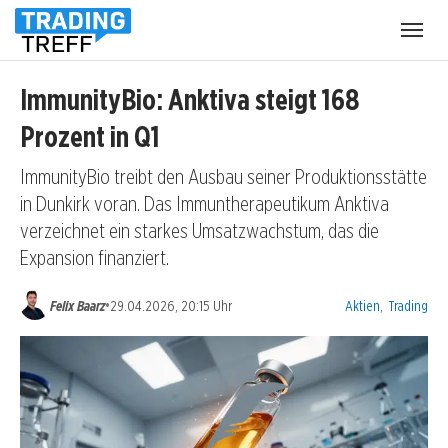
Menü
öffnen
ImmunityBio: Anktiva steigt 168
Prozent in Q1
ImmunityBio treibt den Ausbau seiner Produktionsstätte
in Dunkirk voran. Das Immuntherapeutikum Anktiva
verzeichnet ein starkes Umsatzwachstum, das die
Expansion finanziert.
Kategorien:
•
Felix Baarz
29.04.2026, 20:15 Uhr
Aktien
,
Trading