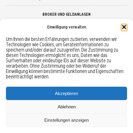
BROKER UND GELDANLAGEN
Einwilligung verwalten
Brokervergleich
Um Ihnen die besten Erfahrungen zu bieten, verwenden wir
Technologien wie Cookies, um Geräteinformationen zu
Robo-Advisor vergleichen
speichern und/oder darauf zuzugreifen. Die Zustimmung zu
diesen Technologien ermöglicht es uns, Daten wie das
Depotvergleich
Surfverhalten oder eindeutige IDs auf dieser Website zu
verarbeiten. Ohne Zustimmung oder bei Widerruf der
Einwilligung können bestimmte Funktionen und Eigenschaften
Festgeld vergleichen
beeinträchtigt werden.
Tagesgeld vergleichen
Akzeptieren
Ablehnen
MENU
Einstellungen anzeigen
Copyright © 2026 Trading-Treff.de und die gleichnamigen Social Media Kanäle sind eine
Eigenmarke der boerse-global.de GmbH