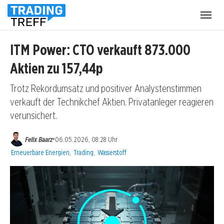
Menü
öffnen
ITM Power: CTO verkauft 873.000
Aktien zu 157,44p
Trotz Rekordumsatz und positiver Analystenstimmen
verkauft der Technikchef Aktien. Privatanleger reagieren
verunsichert.
•
Felix Baarz
06.05.2026, 08:28 Uhr
Kategorien:
Erneuerbare Energien
,
Trading
,
Wasserstoff